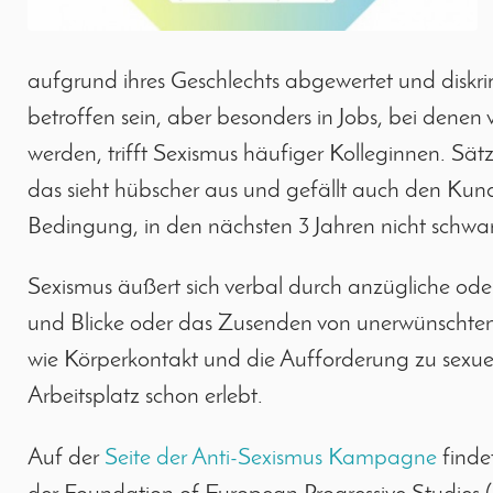
aufgrund ihres Geschlechts abgewertet und diskr
betroffen sein, aber besonders in Jobs, bei denen
werden, trifft Sexismus häufiger Kolleginnen. Sätz
das sieht hübscher aus und gefällt auch den Kun
Bedingung, in den nächsten 3 Jahren nicht schwan
Sexismus äußert sich verbal durch anzügliche o
und Blicke oder das Zusenden von unerwünschten 
wie Körperkontakt und die Aufforderung zu sexu
Arbeitsplatz schon erlebt.
Auf der
Seite der Anti-Sexismus Kampagne
finde