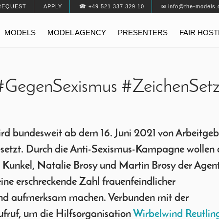
REQUEST
APPLY
☎ +49 521 337 329 10
✉ info@the-models.
MODELS
MODEL AGENCY
PRESENTERS
FAIR HOS
 #GegenSexismus #ZeichenSet
rd bundesweit ab dem 16. Juni 2021 von Arbeitgeb
esetzt. Durch die Anti-Sexismus-Kampagne wollen 
Kunkel, Natalie Brosy und Martin Brosy der Agen
ne erschreckende Zahl frauenfeindlicher
land aufmerksam machen. Verbunden mit der
ruf, um die Hilfsorganisation
Wirbelwind Reutlin