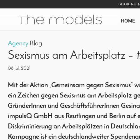
Inhalt
Navigation
BOOKING 
Navigation
HOME
Agency
Blog
Sexismus am Arbeitsplatz –
08 Jul, 2021
Mit der Aktion „Gemeinsam gegen Sexismus“ wi
ein Zeichen gegen Sexismus am Arbeitsplatz g
GründerInnen und GeschäftsführerInnen Gesina 
impulsQ GmbH aus Reutlingen und Berlin auf ei
Diskriminierung an Arbeitsplätzen in Deutsch
Kampagne ist ein deutschlandweiter Spendenauf