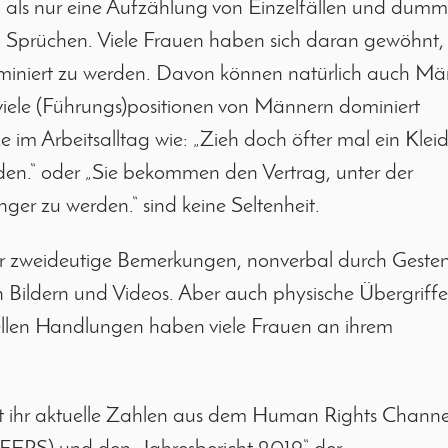
als nur eine Aufzählung von Einzelfällen und dum
Sprüchen. Viele Frauen haben sich daran gewöhnt,
iminiert zu werden. Davon können natürlich auch M
 viele (Führungs)positionen von Männern dominiert
e im Arbeitsalltag wie: „Zieh doch öfter mal ein Klei
den.“ oder „Sie bekommen den Vertrag, unter der
ger zu werden.“ sind keine Seltenheit.
der zweideutige Bemerkungen, nonverbal durch Geste
Bildern und Videos. Aber auch physische Übergriffe
ellen Handlungen haben viele Frauen an ihrem
t ihr aktuelle Zahlen aus dem Human Rights Channe