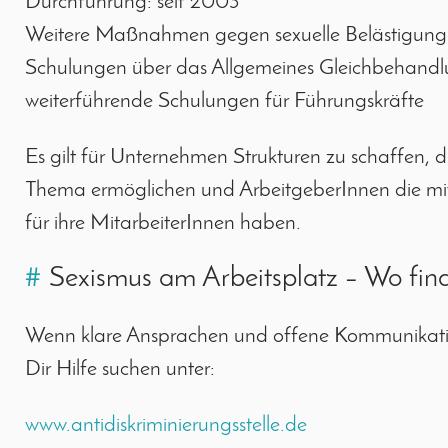
Durchführung: seit 2003
Weitere Maßnahmen gegen sexuelle Belästigung: 
Schulungen über das Allgemeines Gleichbehandlu
weiterführende Schulungen für Führungskräfte
Es gilt für Unternehmen Strukturen zu schaffen,
Thema ermöglichen und ArbeitgeberInnen die mit
für ihre MitarbeiterInnen haben.
#
Sexismus am Arbeitsplatz – Wo find
Wenn klare Ansprachen und offene Kommunikation
Dir Hilfe suchen unter:
www.antidiskriminierungsstelle.de