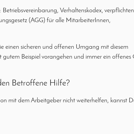
Betriebsvereinbarung, Verhaltenskodex, verpflichte
ngsgesetz (AGG) für alle MitarbeiterInnen,
 die einen sicheren und offenen Umgang mit diesem
 gutem Beispiel vorangehen und immer ein offenes
en Betroffene Hilfe?
 mit dem Arbeitgeber nicht weiterhelfen, kannst D