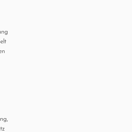
gung
elt
en
ung,
tz