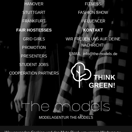
HANOVER
FITNESS
STUTTGART
FASHION SHOW
FRANKFURT
INFLUENCER
FAIR HOSTESSES
KONTAKT
GRID GIRLS
WIR FREUEN UNS AUF DEINE
NACHRICHT!
PROMOTION
EMAIL:
info@the-models.de
PRESENTERS
STUDENT JOBS
COOPERATION PARTNERS
MODELAGENTUR THE-MODELS