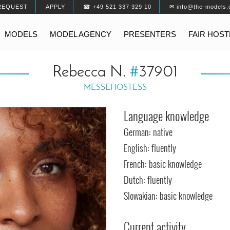
REQUEST
APPLY
☎ +49 521 337 329 10
✉ info@the-models.
MODELS
MODEL AGENCY
PRESENTERS
FAIR HOS
Rebecca N.
#
37901
MESSEHOSTESS
Language knowledge
German: native
English: fluently
French: basic knowledge
Dutch: fluently
Slowakian: basic knowledge
Current activity