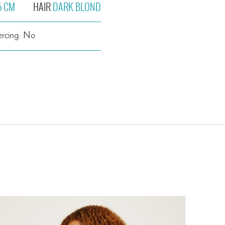
5 CM
HAIR
DARK BLOND
ercing: No