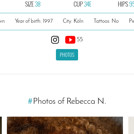
SIZE
38
CUP
34E
HIPS
9
own
Year of birth: 1997
City: Köln
Tattoos: No
Pi
55
PHOTOS
#
Photos of Rebecca N.