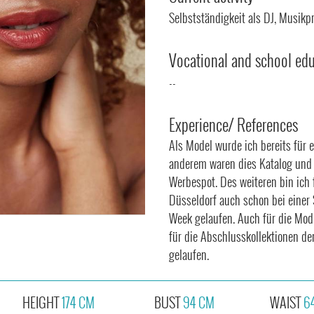
Selbstständigkeit als DJ, Musik
Vocational and school ed
--
Experience/ References
Als Model wurde ich bereits für 
anderem waren dies Katalog und
Werbespot. Des weiteren bin ich
Düsseldorf auch schon bei einer 
Week gelaufen. Auch für die Mo
für die Abschlusskollektionen d
gelaufen.
HEIGHT
174 CM
BUST
94 CM
WAIST
6