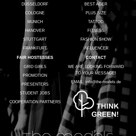
DUSSELDORF
BEST AGER
COLOGNE
PLUS SIZE
MUNICH
TATTOO
HANOVER
FITNESS
STUTTGART
FASHION SHOW
FRANKFURT
INFLUENCER
FAIR HOSTESSES
CONTACT
GRID GIRLS
WE ARE LOOKING FORWARD
TO YOUR MESSAGE!
PROMOTION
EMAIL:
info@the-models.de
PRESENTERS
STUDENT JOBS
COOPERATION PARTNERS