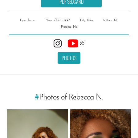
PDF SEDCARD
Eyes: brown
Year of birth: 1997
City: Köln
Tattoos: No
Piercing: No
55
PHOTOS
#
Photos of Rebecca N.