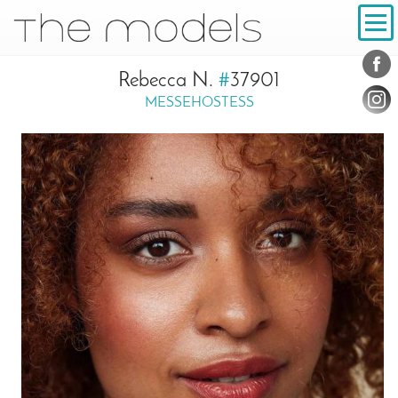
Inhalt
Navigation
Conta
Social
Rebecca N.
#
37901
MESSEHOSTESS