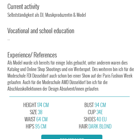
Current activity
Selbstständigkeit als DJ, Musikproduzentin & Model
Vocational and school education
--
Experience/ References
Als Model wurde ich bereits für einige Jobs gebucht, unter anderem waren dies
Katalog und Online Shop Shootings und ein Werbespot. Des weiteren bin ich für die
Modeschule FDI Düsseldorf auch schon bei einer Show auf der Paris Fashion Week
gelaufen. Auch für die Modeschule AMD Düsseldorf bin ich für die
Abschlusskollektionen der Design Absolvent/innen gelaufen.
HEIGHT
174 CM
BUST
94 CM
SIZE
38
CUP
34E
WAIST
64 CM
SHOES
40 EU
HIPS
95 CM
HAIR
DARK BLOND