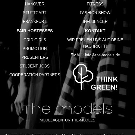
HANOVER
FITNESS
STUTTGART
FASHION SHOW
FRANKFURT
INFLUENCER
FAIR HOSTESSES
KONTAKT
GRID GIRLS
WIR FREUEN UNS AUF DEINE
NACHRICHT!
PROMOTION
EMAIL:
info@the-models.de
PRESENTERS
STUDENT JOBS
COOPERATION PARTNERS
MODELAGENTUR THE-MODELS