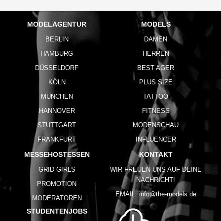
MODELAGENTUR
MODELS
BERLIN
DAMEN
HAMBURG
HERREN
DÜSSELDORF
BEST AGER
KÖLN
PLUS SIZE
MÜNCHEN
TATTOO
HANNOVER
FITNESS
STUTTGART
MODENSCHAU
FRANKFURT
INFLUENCER
MESSEHOSTESSEN
KONTAKT
GRID GIRLS
WIR FREUEN UNS AUF DEINE
NACHRICHT!
PROMOTION
EMAIL:
info@the-models.de
MODERATOREN
STUDENTENJOBS