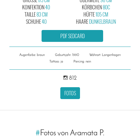
KONFEKTION
40
KÖRBCHEN
80C
TAILLE
83 CM
HÜFTE
105 CM
SCHUHE
40
HAARE
DUNKELBRAUN
PDF SEDCARD
Augenfarbe: braun
Geburtsjahr: 1990
Wohnort: Langenhagen
Tattoos: ja
Piercing: nein
812
FOTOS
#
Fotos von Aramata P.