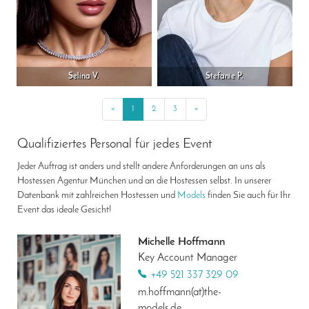
Selina V.
Stefanie P.
«
Previous
1
2
3
»
Next
Qualifiziertes Personal für jedes Event
Jeder Auftrag ist anders und stellt andere Anforderungen an uns als
Hostessen Agentur München und an die Hostessen selbst. In unserer
Datenbank mit zahlreichen Hostessen und
Models
finden Sie auch für Ihr
Event das ideale Gesicht!
Michelle Hoffmann
Key Account Manager
+49 521 337 329 09
m.hoffmann(at)the-
models.de