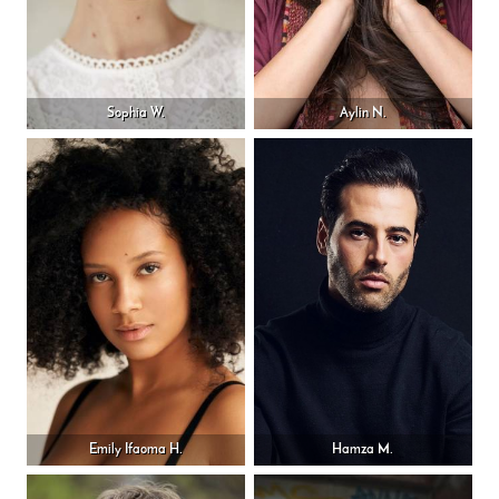
Sophia W.
Aylin N.
Emily Ifaoma H.
Hamza M.