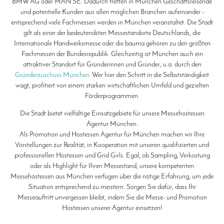
BMW AG oder MAN SE. Dadurch treffen in München Geschäftsreisende
und potentielle Kunden aus allen möglichen Branchen aufeinander -
entsprechend viele Fachmessen werden in München veranstaltet. Die Stadt
gilt als einer der bedeutendsten Messestandorte Deutschlands, die
Internationale Handwerksmesse oder die bauma gehören zu den größten
Fachmessen der Bundesrepublik. Gleichzeitig ist München auch ein
attraktiver Standort für Gründerinnen und Gründer, u.a. durch den
Gründerzuschuss München
. Wer hier den Schritt in die Selbstständigkeit
wagt, profitiert von einem starken wirtschaftlichen Umfeld und gezielten
Förderprogrammen.
Die Stadt bietet vielfältige Einsatzgebiete für unsere Messehostessen
Agentur München.
Als Promotion und Hostessen Agentur für München machen wir Ihre
Vorstellungen zur Realität, in Kooperation mit unseren qualifizierten und
professionellen Hostessen und Grid Girls. Egal, ob Sampling, Verkostung
oder als Highlight für Ihren Messestand, unsere kompetenten
Messehostessen aus München verfügen über die nötige Erfahrung, um jede
Situation entsprechend zu meistern. Sorgen Sie dafür, dass Ihr
Messeauftritt unvergessen bleibt, indem Sie die Messe- und Promotion
Hostessen unserer Agentur einsetzen!