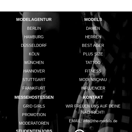
MODELAGENTUR
MODELS
BERLIN
DAMEN
HAMBURG
HERREN
DÜSSELDORF
BEST AGER
KÖLN
PLUS SIZE
MÜNCHEN
TATTOO
HANNOVER
FITNESS
STUTTGART
MODENSCHAU
FRANKFURT
INFLUENCER
MESSEHOSTESSEN
KONTAKT
GRID GIRLS
WIR FREUEN UNS AUF DEINE
NACHRICHT!
PROMOTION
EMAIL:
info@the-models.de
MODERATOREN
STUDENTENJOBS