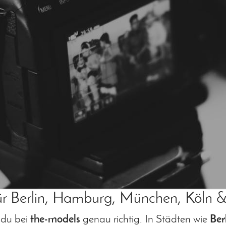
ür Berlin, Hamburg, München, Köln &
 du bei
the-models
genau richtig. In Städten wie
Ber