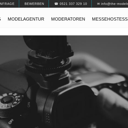
NFRAGE
BEWERBEN
☎ 0521 337 329 10
✉ info@the-model
S
MODELAGENTUR
MODERATOREN
MESSEHOSTESS