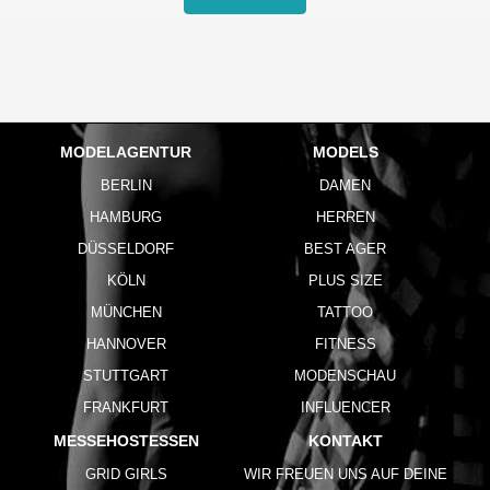
MODELAGENTUR
MODELS
BERLIN
DAMEN
HAMBURG
HERREN
DÜSSELDORF
BEST AGER
KÖLN
PLUS SIZE
MÜNCHEN
TATTOO
HANNOVER
FITNESS
STUTTGART
MODENSCHAU
FRANKFURT
INFLUENCER
MESSEHOSTESSEN
KONTAKT
GRID GIRLS
WIR FREUEN UNS AUF DEINE