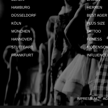
HAMBURG
HERREN
DÜSSELDORF
BEST AGER
KÖLN
PLUS SIZE
MÜNCHEN
TATTOO
HANNOVER
FITNESS
STUTTGART
MODENSCH
FRANKFURT
INFLUENCE
IMPRESSUM
AG