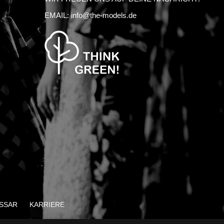
EMAIL:
info@the-models.de
SSAR
KARRIERE