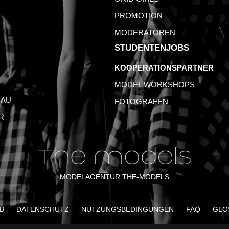
PROMOTION
MODERATOREN
STUDENTENJOBS
KOOPERATIONSPARTNER
MODEL WORKSHOPS
AU
FOTOGRAFEN
R
MODELAGENTUR THE-MODELS
B
DATENSCHUTZ
NUTZUNGSBEDINGUNGEN
FAQ
GLO