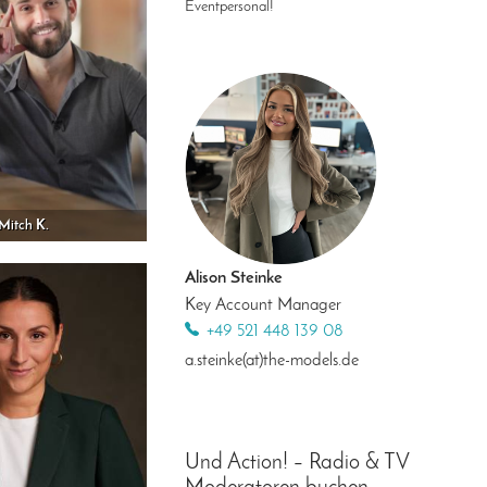
Eventpersonal!
Mitch K.
Alison Steinke
Key Account Manager
+49 521 448 139 08
a.steinke(at)the-models.de
Und Action! – Radio & TV