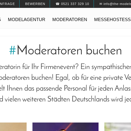
NFRAGE
BEWERBEN
☎ 0521 337 329 10
✉ info@the-model
S
MODELAGENTUR
MODERATOREN
MESSEHOSTESS
#
Moderatoren buchen
ratorin für Ihr Firmenevent? Ein sympathischer 
oderatoren buchen! Egal, ob für eine private V
lt Ihnen das passende Personal für jeden Anla
 vielen weiteren Städten Deutschlands wird jede