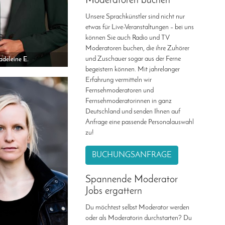
Moderatoren buchen
Unsere Sprachkünstler sind nicht nur
etwas für Live-Veranstaltungen – bei uns
können Sie auch Radio und TV
Moderatoren buchen, die ihre Zuhörer
und Zuschauer sogar aus der Ferne
deleine E.
begeistern können. Mit jahrelanger
Erfahrung vermitteln wir
Fernsehmoderatoren und
Fernsehmoderatorinnen in ganz
Deutschland und senden Ihnen auf
Anfrage eine passende Personalauswahl
zu!
BUCHUNGSANFRAGE
Spannende Moderator
Jobs ergattern
Du möchtest selbst Moderator werden
oder als Moderatorin durchstarten? Du