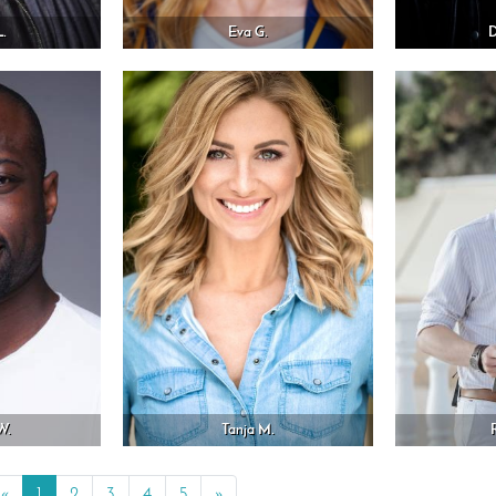
L.
Eva G.
D
W.
Tanja M.
«
Previous
1
2
3
4
5
»
Next