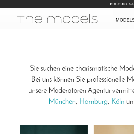
Inhalt
Navigation
BUCHUNGSA
Navigation
MODEL
Sie suchen eine charismatische Mode
Bei uns können Sie professionelle M
unsere Moderatoren Agentur vermitte
München
,
Hamburg
,
Köln
und