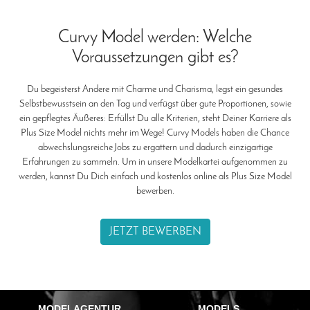
Curvy Model werden: Welche
Voraussetzungen gibt es?
Du begeisterst Andere mit Charme und Charisma, legst ein gesundes
Selbstbewusstsein an den Tag und verfügst über gute Proportionen, sowie
ein gepflegtes Äußeres: Erfüllst Du alle Kriterien, steht Deiner Karriere als
Plus Size Model nichts mehr im Wege! Curvy Models haben die Chance
abwechslungsreiche Jobs zu ergattern und dadurch einzigartige
Erfahrungen zu sammeln. Um in unsere Modelkartei aufgenommen zu
werden, kannst Du Dich einfach und kostenlos online als Plus Size Model
bewerben.
JETZT BEWERBEN
MODELAGENTUR
MODELS