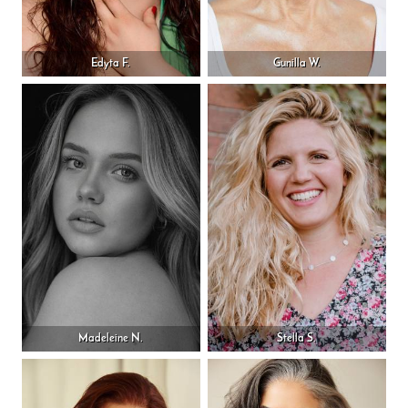
Edyta F.
Gunilla W.
Madeleine N.
Stella S.