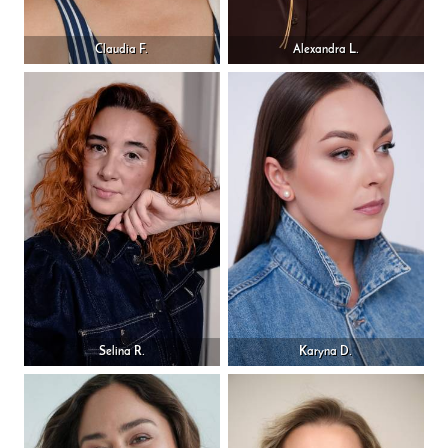
Claudia F.
Alexandra L.
Selina R.
Karyna D.