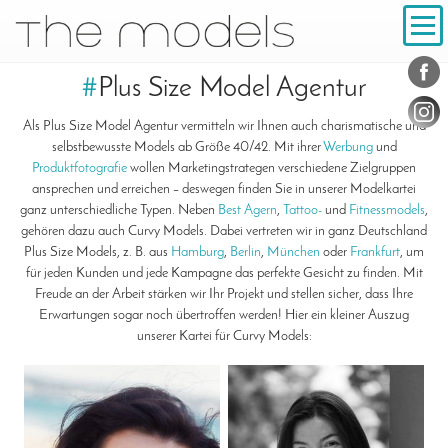
Inhalt
Navigation
Konta
Social
#
Plus Size Model Agentur
Als Plus Size Model Agentur vermitteln wir Ihnen auch charismatische und
selbstbewusste Models ab Größe 40/42. Mit ihrer
Werbung
und
Produktfotografie
wollen Marketingstrategen verschiedene Zielgruppen
ansprechen und erreichen – deswegen finden Sie in unserer Modelkartei
ganz unterschiedliche Typen. Neben
Best Agern
,
Tattoo-
und
Fitnessmodels
,
gehören dazu auch Curvy Models. Dabei vertreten wir in ganz Deutschland
Plus Size Models, z. B. aus
Hamburg
,
Berlin
,
München
oder
Frankfurt
, um
für jeden Kunden und jede Kampagne das perfekte Gesicht zu finden. Mit
Freude an der Arbeit stärken wir Ihr Projekt und stellen sicher, dass Ihre
Erwartungen sogar noch übertroffen werden! Hier ein kleiner Auszug
unserer Kartei für Curvy Models: