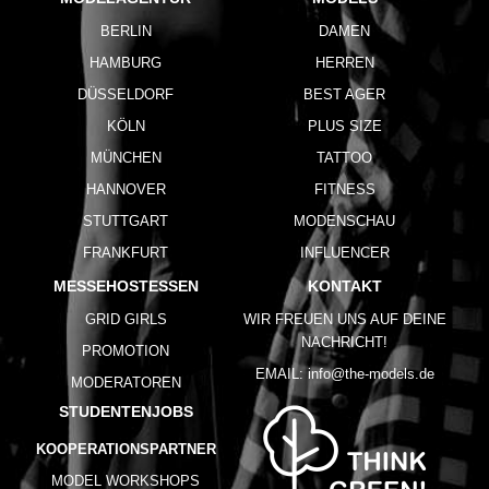
BERLIN
DAMEN
HAMBURG
HERREN
DÜSSELDORF
BEST AGER
KÖLN
PLUS SIZE
MÜNCHEN
TATTOO
HANNOVER
FITNESS
STUTTGART
MODENSCHAU
FRANKFURT
INFLUENCER
MESSEHOSTESSEN
KONTAKT
GRID GIRLS
WIR FREUEN UNS AUF DEINE
NACHRICHT!
PROMOTION
EMAIL:
info@the-models.de
MODERATOREN
STUDENTENJOBS
KOOPERATIONSPARTNER
MODEL WORKSHOPS