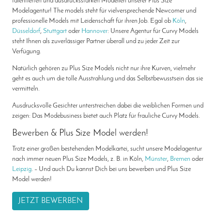
talentierten und ausdrucksstarken Modellen unserer Plus Size
Modelagentur! The models steht für vielversprechende Newcomer und
professionelle Models mit Leidenschaft für ihren Job. Egal ob
Köln
,
Düsseldorf
,
Stuttgart
oder
Hannover
: Unsere Agentur für Curvy Models
steht Ihnen als zuverlässiger Partner überall und zu jeder Zeit zur
Verfügung.
Natürlich gehören zu Plus Size Models nicht nur ihre Kurven, vielmehr
geht es auch um die tolle Ausstrahlung und das Selbstbewusstsein das sie
vermitteln.
Ausdrucksvolle Gesichter unterstreichen dabei die weiblichen Formen und
zeigen: Das Modebusiness bietet auch Platz für frauliche Curvy Models.
Bewerben & Plus Size Model werden!
Trotz einer großen bestehenden Modelkartei, sucht unsere Modelagentur
nach immer neuen Plus Size Models, z. B. in Köln,
Münster
,
Bremen
oder
Leipzig
. – Und auch Du kannst Dich bei uns bewerben und Plus Size
Model werden!
JETZT BEWERBEN