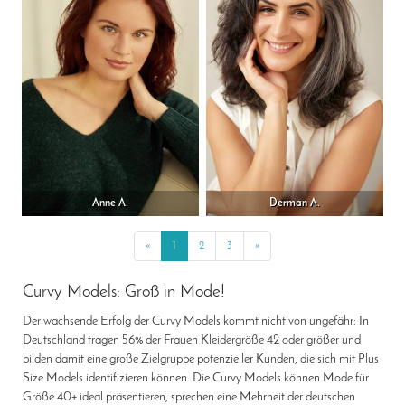
Anne A.
Derman A.
«
Previous
1
2
3
»
Next
Curvy Models: Groß in Mode!
Der wachsende Erfolg der Curvy Models kommt nicht von ungefähr: In
Deutschland tragen 56% der Frauen Kleidergröße 42 oder größer und
bilden damit eine große Zielgruppe potenzieller Kunden, die sich mit Plus
Size Models identifizieren können. Die Curvy Models können Mode für
Größe 40+ ideal präsentieren, sprechen eine Mehrheit der deutschen