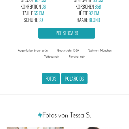
KONFEKTION
36
KÖRBCHEN
85B
TAILLE
65 CM
HÜFTE
92 CM
SCHUHE
39
HAARE
BLOND
PDF SEDCARD
Augenfarbe: braun-grün
Geburtsjahr: 1989
Wohnort: München
Tattoos: nein
Piercing: nein
FOTOS
POLAROIDS
#
Fotos von Tessa S.