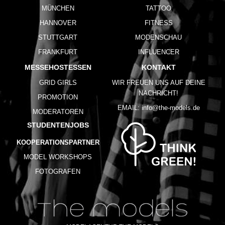
MÜNCHEN
TATTOO
HANNOVER
FITNESS
STUTTGART
MODENSCHAU
FRANKFURT
INFLUENCER
MESSEHOSTESSEN
KONTAKT
GRID GIRLS
WIR FREUEN UNS AUF DEINE
NACHRICHT!
PROMOTION
EMAIL:
info@the-models.de
MODERATOREN
STUDENTENJOBS
KOOPERATIONSPARTNER
MODEL WORKSHOPS
FOTOGRAFEN