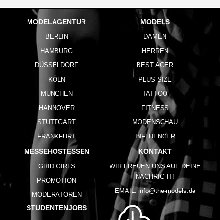
MODELAGENTUR
MODELS
BERLIN
DAMEN
HAMBURG
HERREN
DÜSSELDORF
BEST AGER
KÖLN
PLUS SIZE
MÜNCHEN
TATTOO
HANNOVER
FITNESS
STUTTGART
MODENSCHAU
FRANKFURT
INFLUENCER
MESSEHOSTESSEN
KONTAKT
GRID GIRLS
WIR FREUEN UNS AUF DEINE
NACHRICHT!
PROMOTION
EMAIL:
info@the-models.de
MODERATOREN
STUDENTENJOBS