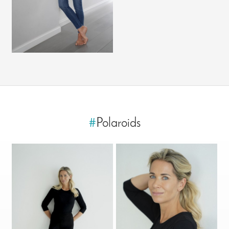
#
Polaroids