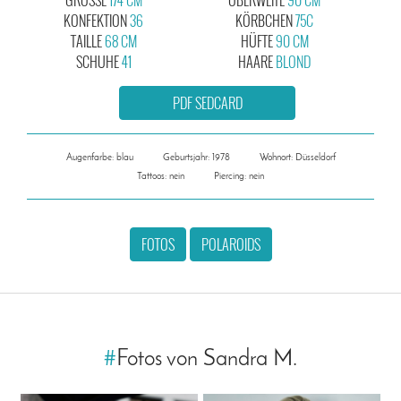
KONFEKTION
36
KÖRBCHEN
75C
TAILLE
68 CM
HÜFTE
90 CM
SCHUHE
41
HAARE
BLOND
PDF SEDCARD
Augenfarbe: blau
Geburtsjahr: 1978
Wohnort: Düsseldorf
Tattoos: nein
Piercing: nein
FOTOS
POLAROIDS
#
Fotos von Sandra M.