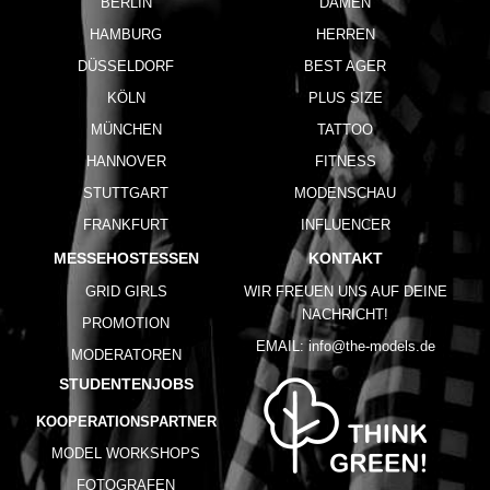
BERLIN
DAMEN
HAMBURG
HERREN
DÜSSELDORF
BEST AGER
KÖLN
PLUS SIZE
MÜNCHEN
TATTOO
HANNOVER
FITNESS
STUTTGART
MODENSCHAU
FRANKFURT
INFLUENCER
MESSEHOSTESSEN
KONTAKT
GRID GIRLS
WIR FREUEN UNS AUF DEINE
NACHRICHT!
PROMOTION
EMAIL:
info@the-models.de
MODERATOREN
STUDENTENJOBS
KOOPERATIONSPARTNER
MODEL WORKSHOPS
FOTOGRAFEN