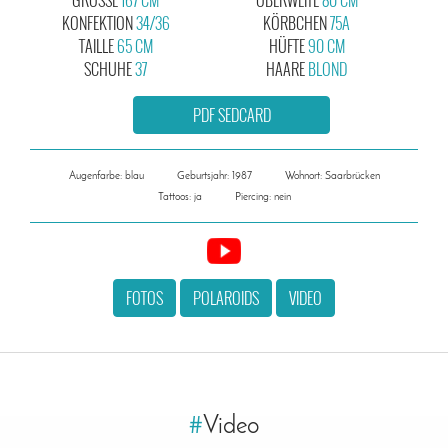
KONFEKTION
34/36
KÖRBCHEN
75A
TAILLE
65 CM
HÜFTE
90 CM
SCHUHE
37
HAARE
BLOND
PDF SEDCARD
Augenfarbe: blau
Geburtsjahr: 1987
Wohnort: Saarbrücken
Tattoos: ja
Piercing: nein
FOTOS
POLAROIDS
VIDEO
#
Video