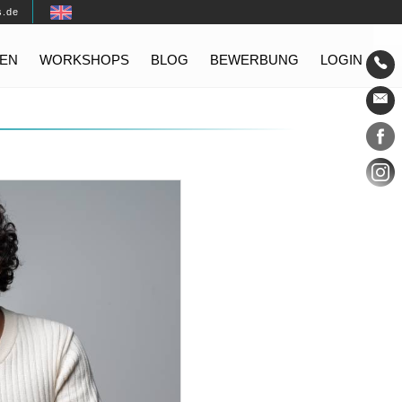
s.de
EN
WORKSHOPS
BLOG
BEWERBUNG
LOGIN
Konta
Social