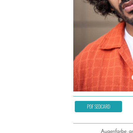
PDF SEDCARD
Augenfarbe: a