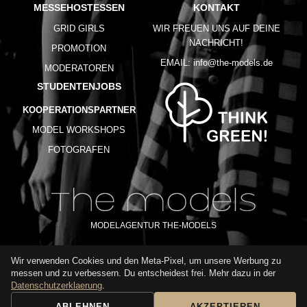
MESSEHOSTESSEN
KONTAKT
GRID GIRLS
WIR FREUEN UNS AUF DEINE
NACHRICHT!
PROMOTION
EMAIL:
info@the-models.de
MODERATOREN
STUDENTENJOBS
KOOPERATIONSPARTNER
MODEL WORKSHOPS
FOTOGRAFEN
MODELAGENTUR THE-MODELS
Wir verwenden Cookies und den Meta-Pixel, um unsere Werbung zu
IMPRESSUM
AGB
DATENSCHUTZ
messen und zu verbessern. Du entscheidest frei. Mehr dazu in der
NUTZUNGSBEDINGUNGEN
FAQ
GLOSSAR
KARRIERE
Datenschutzerklaerung
.
ABLEHNEN
AKZEPTIEREN