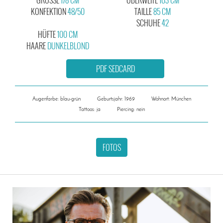
KONFEKTION
48/50
TAILLE
85 CM
SCHUHE
42
HÜFTE
100 CM
HAARE
DUNKELBLOND
PDF SEDCARD
Augenfarbe: blau-grün
Geburtsjahr: 1969
Wohnort: München
Tattoos: ja
Piercing: nein
FOTOS