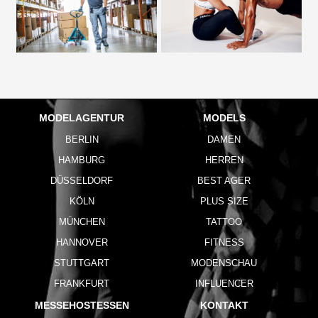
MODELAGENTUR
MODELS
BERLIN
DAMEN
HAMBURG
HERREN
DÜSSELDORF
BEST AGER
KÖLN
PLUS SIZE
MÜNCHEN
TATTOO
HANNOVER
FITNESS
STUTTGART
MODENSCHAU
FRANKFURT
INFLUENCER
MESSEHOSTESSEN
KONTAKT