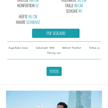
KONFEKTION
52
TAILLE
88 CM
SCHUHE
44
HÜFTE
96 CM
HAARE
SCHWARZ
PDF SEDCARD
Augenfarbe: braun
Geburtsjahr: 1988
Wohnort: Frankfurt
Tattoos: ja
Piercing: nein
FOTOS