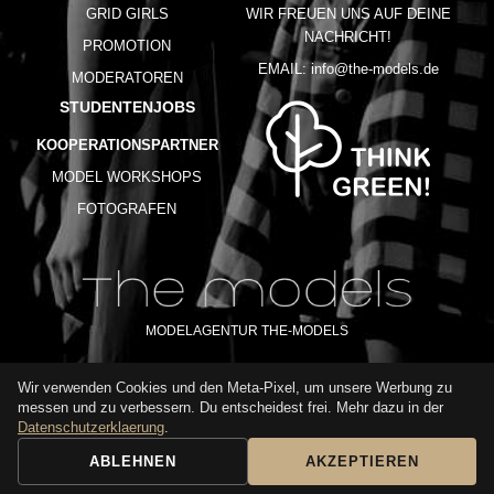
GRID GIRLS
WIR FREUEN UNS AUF DEINE
NACHRICHT!
PROMOTION
EMAIL:
info@the-models.de
MODERATOREN
STUDENTENJOBS
KOOPERATIONSPARTNER
MODEL WORKSHOPS
FOTOGRAFEN
MODELAGENTUR THE-MODELS
Wir verwenden Cookies und den Meta-Pixel, um unsere Werbung zu
IMPRESSUM
AGB
DATENSCHUTZ
messen und zu verbessern. Du entscheidest frei. Mehr dazu in der
NUTZUNGSBEDINGUNGEN
FAQ
GLOSSAR
KARRIERE
Datenschutzerklaerung
.
ABLEHNEN
AKZEPTIEREN
BUCHUNGSANFRAGE
ANRUFEN