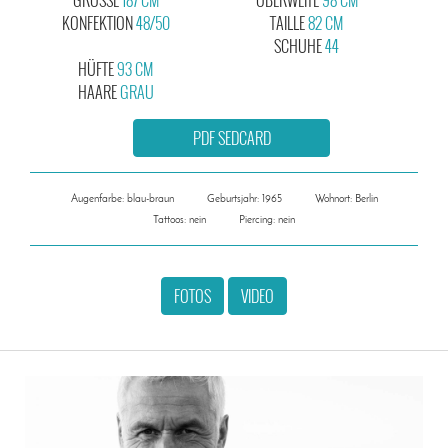
KONFEKTION
48/50
TAILLE
82 CM
SCHUHE
44
HÜFTE
93 CM
HAARE
GRAU
PDF SEDCARD
Augenfarbe: blau-braun
Geburtsjahr: 1965
Wohnort: Berlin
Tattoos: nein
Piercing: nein
FOTOS
VIDEO