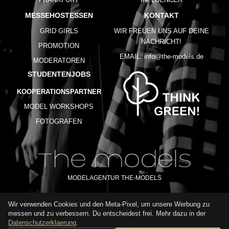
MESSEHOSTESSEN
KONTAKT
GRID GIRLS
WIR FREUEN UNS AUF DEINE
NACHRICHT!
PROMOTION
EMAIL:
info@the-models.de
MODERATOREN
STUDENTENJOBS
KOOPERATIONSPARTNER
MODEL WORKSHOPS
FOTOGRAFEN
MODELAGENTUR THE-MODELS
Wir verwenden Cookies und den Meta-Pixel, um unsere Werbung zu
IMPRESSUM
AGB
DATENSCHUTZ
messen und zu verbessern. Du entscheidest frei. Mehr dazu in der
NUTZUNGSBEDINGUNGEN
FAQ
GLOSSAR
KARRIERE
Datenschutzerklaerung
.