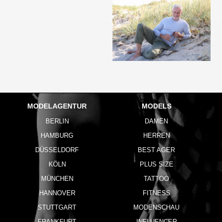
MODELAGENTUR
MODELS
BERLIN
DAMEN
HAMBURG
HERREN
DÜSSELDORF
BEST AGER
KÖLN
PLUS SIZE
MÜNCHEN
TATTOO
HANNOVER
FITNESS
STUTTGART
MODENSCHAU
FRANKFURT
INFLUENCER