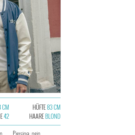
3 CM
HÜFTE
83 CM
HE
42
HAARE
BLOND
in
Piercing: nein