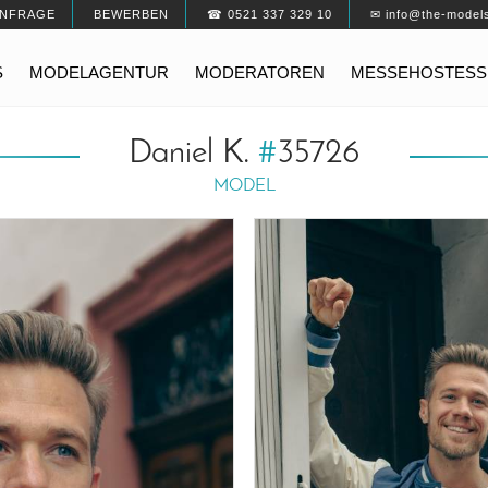
NFRAGE
BEWERBEN
☎ 0521 337 329 10
✉ info@the-model
S
MODELAGENTUR
MODERATOREN
MESSEHOSTESS
Daniel K.
#
35726
MODEL