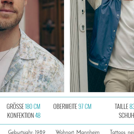
GRÖSSE
180 CM
OBERWEITE
97 CM
TAILLE
8
KONFEKTION
48
SCHU
Geburtsjahr: 1989
Wohnort: Mannheim
Tattoos: ne