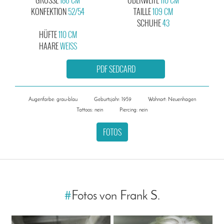
KONFEKTION
52/54
TAILLE
109 CM
SCHUHE
43
HÜFTE
110 CM
HAARE
WEISS
PDF SEDCARD
Augenfarbe: grau-blau
Geburtsjahr: 1959
Wohnort: Neuenhagen
Tattoos: nein
Piercing: nein
FOTOS
#
Fotos von Frank S.