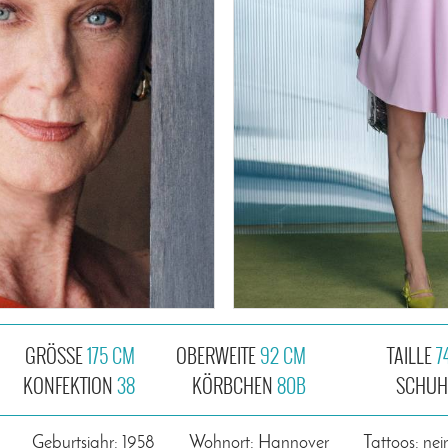
GRÖSSE
175 CM
OBERWEITE
92 CM
TAILLE
7
KONFEKTION
38
KÖRBCHEN
80B
SCHU
Geburtsjahr: 1958
Wohnort: Hannover
Tattoos: nei