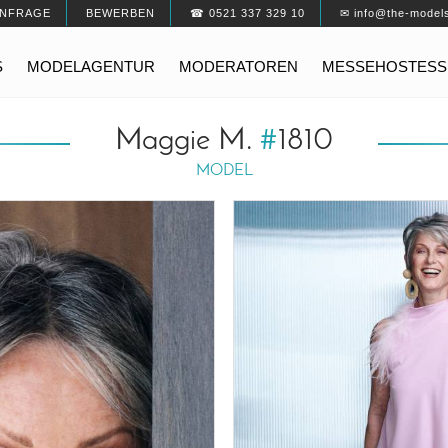
NFRAGE
BEWERBEN
☎ 0521 337 329 10
✉ info@the-model
S
MODELAGENTUR
MODERATOREN
MESSEHOSTESS
Maggie M.
#
1810
MODEL