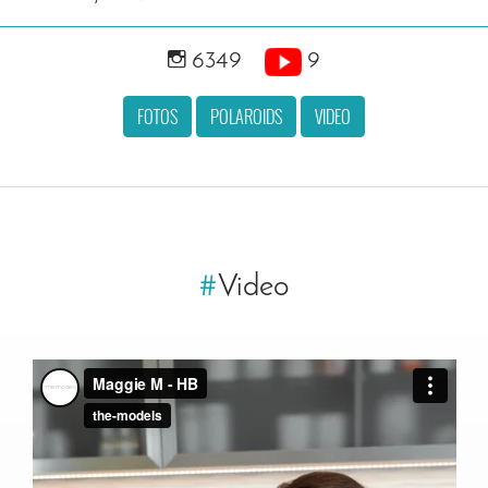
6349
9
FOTOS
POLAROIDS
VIDEO
#
Video