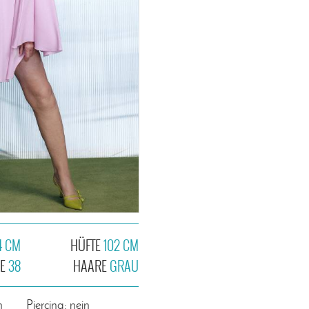
4 CM
HÜFTE
102 CM
HE
38
HAARE
GRAU
n
Piercing: nein