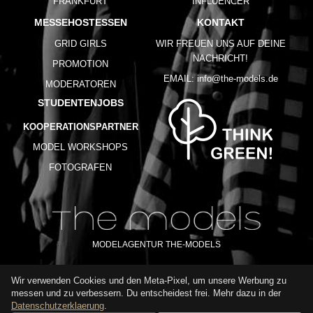
FRANKFURT
INFLUENCER
MESSEHOSTESSEN
KONTAKT
GRID GIRLS
WIR FREUEN UNS AUF DEINE
NACHRICHT!
PROMOTION
EMAIL:
info@the-models.de
MODERATOREN
STUDENTENJOBS
KOOPERATIONSPARTNER
MODEL WORKSHOPS
FOTOGRAFEN
MODELAGENTUR THE-MODELS
Wir verwenden Cookies und den Meta-Pixel, um unsere Werbung zu
IMPRESSUM
AGB
DATENSCHUTZ
messen und zu verbessern. Du entscheidest frei. Mehr dazu in der
NUTZUNGSBEDINGUNGEN
FAQ
GLOSSAR
KARRIERE
Datenschutzerklaerung
.