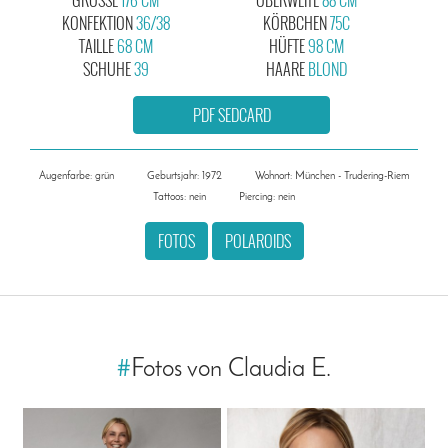
KONFEKTION
36/38
KÖRBCHEN
75C
TAILLE
68 CM
HÜFTE
98 CM
SCHUHE
39
HAARE
BLOND
PDF SEDCARD
Augenfarbe: grün
Geburtsjahr: 1972
Wohnort: München - Trudering-Riem
Tattoos: nein
Piercing: nein
FOTOS
POLAROIDS
#
Fotos von Claudia E.