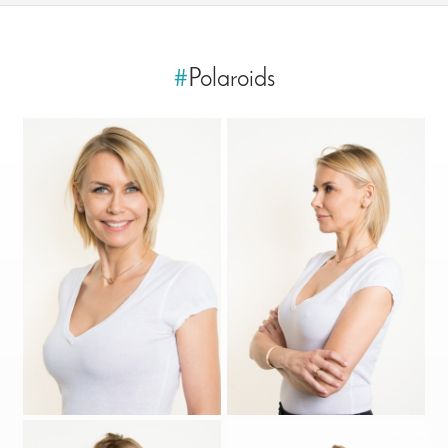
#
Polaroids