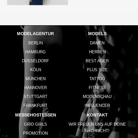
MODELAGENTUR
MODELS
BERLIN
DAMEN
HAMBURG
HERREN
DÜSSELDORF
BEST AGER
KÖLN
PLUS SIZE
MÜNCHEN
TATTOO
HANNOVER
FITNESS
STUTTGART
MODENSCHAU
FRANKFURT
INFLUENCER
MESSEHOSTESSEN
KONTAKT
GRID GIRLS
WIR FREUEN UNS AUF DEINE
NACHRICHT!
PROMOTION