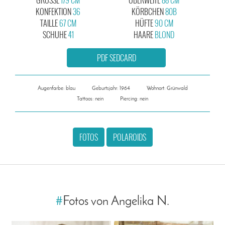
KONFEKTION
36
KÖRBCHEN
80B
TAILLE
67 CM
HÜFTE
90 CM
SCHUHE
41
HAARE
BLOND
PDF SEDCARD
Augenfarbe: blau
Geburtsjahr: 1964
Wohnort: Grünwald
Tattoos: nein
Piercing: nein
FOTOS
POLAROIDS
#
Fotos von Angelika N.