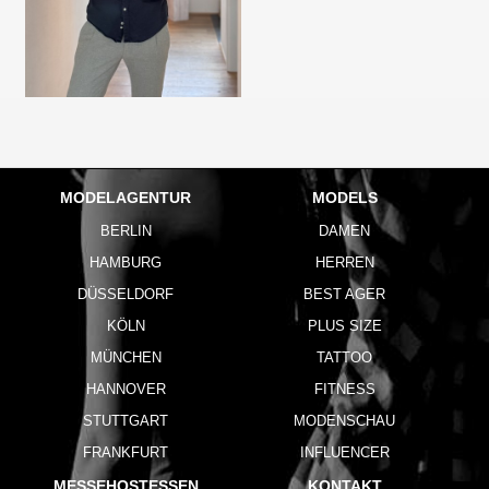
MODELAGENTUR
MODELS
BERLIN
DAMEN
HAMBURG
HERREN
DÜSSELDORF
BEST AGER
KÖLN
PLUS SIZE
MÜNCHEN
TATTOO
HANNOVER
FITNESS
STUTTGART
MODENSCHAU
FRANKFURT
INFLUENCER
MESSEHOSTESSEN
KONTAKT