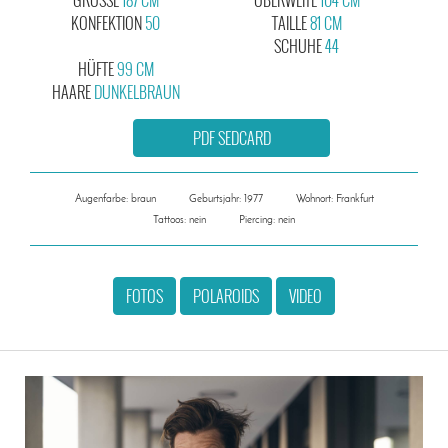
KONFEKTION
50
TAILLE
81 CM
SCHUHE
44
HÜFTE
99 CM
HAARE
DUNKELBRAUN
PDF SEDCARD
Augenfarbe: braun
Geburtsjahr: 1977
Wohnort: Frankfurt
Tattoos: nein
Piercing: nein
FOTOS
POLAROIDS
VIDEO