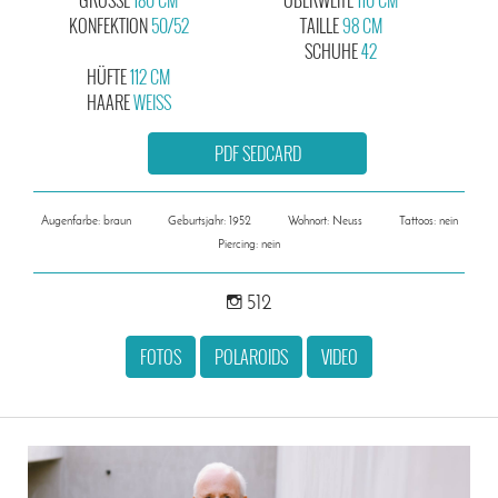
KONFEKTION
50/52
TAILLE
98 CM
SCHUHE
42
HÜFTE
112 CM
HAARE
WEISS
PDF SEDCARD
Augenfarbe: braun
Geburtsjahr: 1952
Wohnort: Neuss
Tattoos: nein
Piercing: nein
512
FOTOS
POLAROIDS
VIDEO