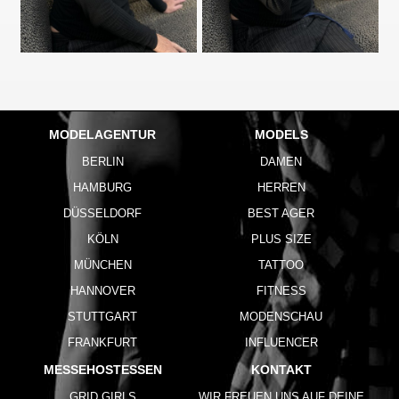
MODELAGENTUR
MODELS
BERLIN
DAMEN
HAMBURG
HERREN
DÜSSELDORF
BEST AGER
KÖLN
PLUS SIZE
MÜNCHEN
TATTOO
HANNOVER
FITNESS
STUTTGART
MODENSCHAU
FRANKFURT
INFLUENCER
MESSEHOSTESSEN
KONTAKT
GRID GIRLS
WIR FREUEN UNS AUF DEINE