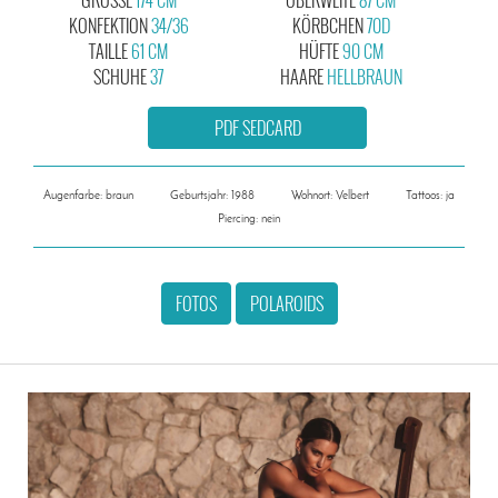
KONFEKTION
34/36
KÖRBCHEN
70D
TAILLE
61 CM
HÜFTE
90 CM
SCHUHE
37
HAARE
HELLBRAUN
PDF SEDCARD
Augenfarbe: braun
Geburtsjahr: 1988
Wohnort: Velbert
Tattoos: ja
Piercing: nein
FOTOS
POLAROIDS