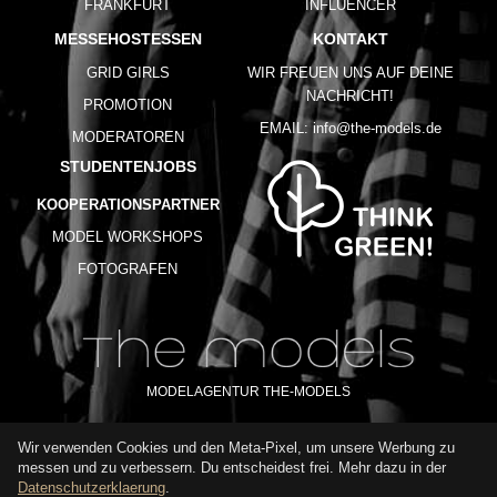
FRANKFURT
INFLUENCER
MESSEHOSTESSEN
KONTAKT
GRID GIRLS
WIR FREUEN UNS AUF DEINE
NACHRICHT!
PROMOTION
EMAIL:
info@the-models.de
MODERATOREN
STUDENTENJOBS
KOOPERATIONSPARTNER
MODEL WORKSHOPS
FOTOGRAFEN
MODELAGENTUR THE-MODELS
Wir verwenden Cookies und den Meta-Pixel, um unsere Werbung zu
IMPRESSUM
AGB
DATENSCHUTZ
messen und zu verbessern. Du entscheidest frei. Mehr dazu in der
NUTZUNGSBEDINGUNGEN
FAQ
GLOSSAR
KARRIERE
Datenschutzerklaerung
.