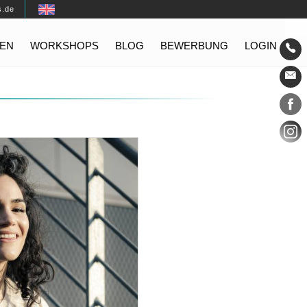
s.de
EN
WORKSHOPS
BLOG
BEWERBUNG
LOGIN
Konta
Social