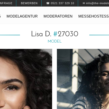
NFRAGE
BEWERBEN
☎ 0521 337 329 10
✉ info@the-model
S
MODELAGENTUR
MODERATOREN
MESSEHOSTESS
Lisa D.
#
27030
MODEL