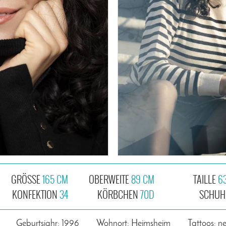
GRÖSSE
165 CM
OBERWEITE
89 CM
TAILLE
6
KONFEKTION
34
KÖRBCHEN
70D
SCHUH
Geburtsjahr: 1996
Wohnort: Heimsheim
Tattoos: ne