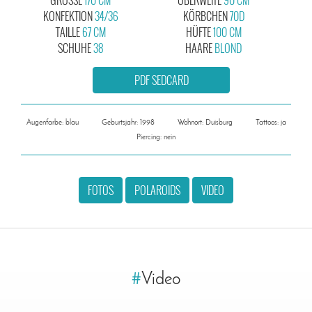
KONFEKTION
34/36
KÖRBCHEN
70D
TAILLE
67 CM
HÜFTE
100 CM
SCHUHE
38
HAARE
BLOND
PDF SEDCARD
Augenfarbe: blau
Geburtsjahr: 1998
Wohnort: Duisburg
Tattoos: ja
Piercing: nein
FOTOS
POLAROIDS
VIDEO
#
Video