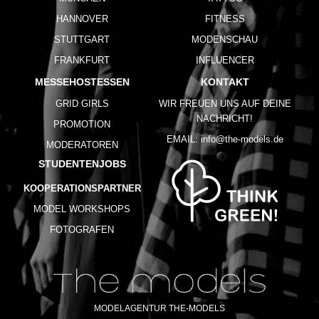
HANNOVER
FITNESS
STUTTGART
MODENSCHAU
FRANKFURT
INFLUENCER
MESSEHOSTESSEN
KONTAKT
GRID GIRLS
WIR FREUEN UNS AUF DEINE
NACHRICHT!
PROMOTION
EMAIL:
info@the-models.de
MODERATOREN
STUDENTENJOBS
KOOPERATIONSPARTNER
MODEL WORKSHOPS
FOTOGRAFEN
MODELAGENTUR THE-MODELS