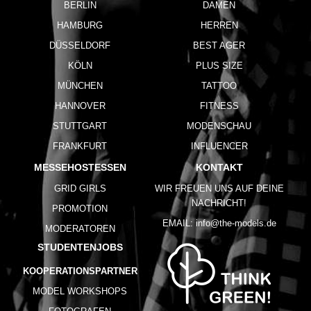
BERLIN
DAMEN
HAMBURG
HERREN
DÜSSELDORF
BEST AGER
KÖLN
PLUS SIZE
MÜNCHEN
TATTOO
HANNOVER
FITNESS
STUTTGART
MODENSCHAU
FRANKFURT
INFLUENCER
MESSEHOSTESSEN
KONTAKT
GRID GIRLS
WIR FREUEN UNS AUF DEINE
NACHRICHT!
PROMOTION
EMAIL:
info@the-models.de
MODERATOREN
STUDENTENJOBS
KOOPERATIONSPARTNER
MODEL WORKSHOPS