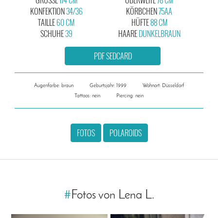
KONFEKTION
34/36
KÖRBCHEN
75AA
TAILLE
60 CM
HÜFTE
88 CM
SCHUHE
39
HAARE
DUNKELBRAUN
PDF SEDCARD
Augenfarbe: braun
Geburtsjahr: 1999
Wohnort: Düsseldorf
Tattoos: nein
Piercing: nein
FOTOS
POLAROIDS
#
Fotos von Lena L.