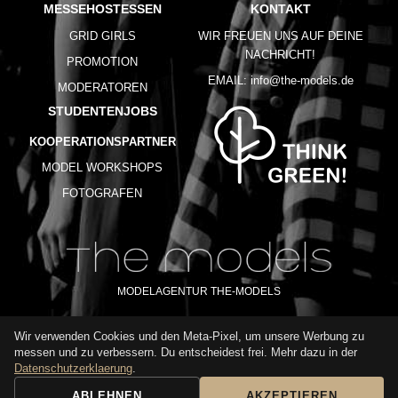
MESSEHOSTESSEN
KONTAKT
GRID GIRLS
WIR FREUEN UNS AUF DEINE
NACHRICHT!
PROMOTION
EMAIL:
info@the-models.de
MODERATOREN
STUDENTENJOBS
KOOPERATIONSPARTNER
MODEL WORKSHOPS
FOTOGRAFEN
MODELAGENTUR THE-MODELS
Wir verwenden Cookies und den Meta-Pixel, um unsere Werbung zu
IMPRESSUM
AGB
DATENSCHUTZ
messen und zu verbessern. Du entscheidest frei. Mehr dazu in der
NUTZUNGSBEDINGUNGEN
FAQ
GLOSSAR
KARRIERE
Datenschutzerklaerung
.
ABLEHNEN
AKZEPTIEREN