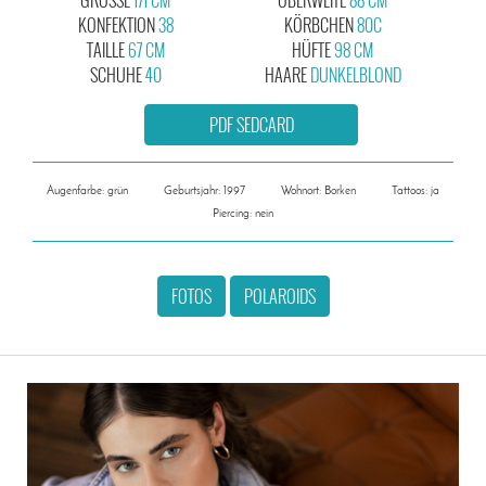
KONFEKTION
38
KÖRBCHEN
80C
TAILLE
67 CM
HÜFTE
98 CM
SCHUHE
40
HAARE
DUNKELBLOND
PDF SEDCARD
Augenfarbe: grün
Geburtsjahr: 1997
Wohnort: Borken
Tattoos: ja
Piercing: nein
FOTOS
POLAROIDS