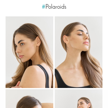
#
Polaroids