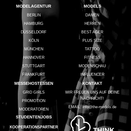
MODELAGENTUR
MODELS
BERLIN
DAMEN
HAMBURG
HERREN
DÜSSELDORF
BEST AGER
KÖLN
PLUS SIZE
MÜNCHEN
TATTOO
HANNOVER
FITNESS
STUTTGART
MODENSCHAU
FRANKFURT
INFLUENCER
MESSEHOSTESSEN
KONTAKT
GRID GIRLS
WIR FREUEN UNS AUF DEINE
NACHRICHT!
PROMOTION
EMAIL:
info@the-models.de
MODERATOREN
STUDENTENJOBS
KOOPERATIONSPARTNER