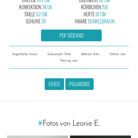
KONFEKTION
34/36
KÖRBCHEN
75B
TAILLE
62 CM
HÜFTE
87 CM
SCHUHE
39
HAARE
DUNKELBRAUN
PDF SEDCARD
Augenfarbe: braun
Geburtsjahr: 1996
Wohnort: Köln
Tattoos: nein
Piercing: nein
FOTOS
POLAROIDS
#
Fotos von Leonie E.