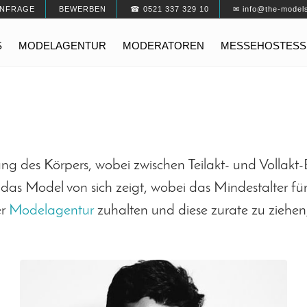
NFRAGE
BEWERBEN
☎ 0521 337 329 10
✉ info@the-model
S
MODELAGENTUR
MODERATOREN
MESSEHOSTESS
lung des Körpers, wobei zwischen Teilakt- und Vollakt
 das Model von sich zeigt, wobei das Mindestalter für 
er
Modelagentur
zuhalten und diese zurate zu ziehen,