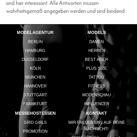
sind hier interessant. Alle Antworten müssen
wahrheitsgemäß angegeben werden und sind bindend.
MODELAGENTUR
MODELS
BERLIN
DAMEN
HAMBURG
HERREN
DÜSSELDORF
BEST AGER
KÖLN
PLUS SIZE
MÜNCHEN
TATTOO
HANNOVER
FITNESS
STUTTGART
MODENSCHAU
FRANKFURT
INFLUENCER
MESSEHOSTESSEN
KONTAKT
GRID GIRLS
WIR FREUEN UNS AUF DEINE
NACHRICHT!
PROMOTION