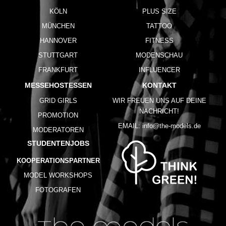
KÖLN
PLUS SIZE
MÜNCHEN
TATTOO
HANNOVER
FITNESS
STUTTGART
MODENSCHAU
FRANKFURT
INFLUENCER
MESSEHOSTESSEN
KONTAKT
GRID GIRLS
WIR FREUEN UNS AUF DEINE
NACHRICHT!
PROMOTION
EMAIL:
info@the-models.de
MODERATOREN
STUDENTENJOBS
KOOPERATIONSPARTNER
MODEL WORKSHOPS
FOTOGRAFEN