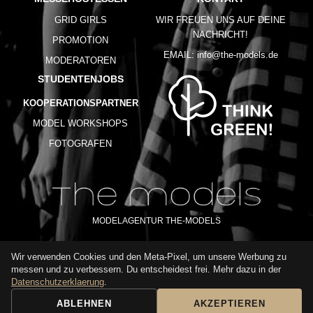
GRID GIRLS
WIR FREUEN UNS AUF DEINE
NACHRICHT!
PROMOTION
EMAIL:
info@the-models.de
MODERATOREN
STUDENTENJOBS
KOOPERATIONSPARTNER
MODEL WORKSHOPS
FOTOGRAFEN
MODELAGENTUR THE-MODELS
Wir verwenden Cookies und den Meta-Pixel, um unsere Werbung zu
IMPRESSUM
AGB
DATENSCHUTZ
messen und zu verbessern. Du entscheidest frei. Mehr dazu in der
NUTZUNGSBEDINGUNGEN
FAQ
GLOSSAR
KARRIERE
Datenschutzerklaerung
.
ABLEHNEN
AKZEPTIEREN
BUCHUNGSANFRAGE
ANRUFEN