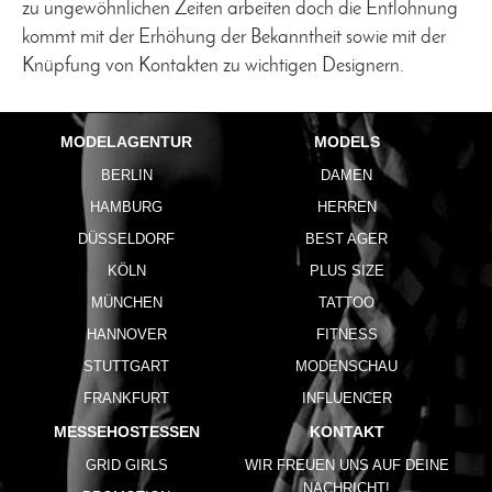
zu ungewöhnlichen Zeiten arbeiten doch die Entlohnung
kommt mit der Erhöhung der Bekanntheit sowie mit der
Knüpfung von Kontakten zu wichtigen Designern.
MODELAGENTUR
MODELS
BERLIN
DAMEN
HAMBURG
HERREN
DÜSSELDORF
BEST AGER
KÖLN
PLUS SIZE
MÜNCHEN
TATTOO
HANNOVER
FITNESS
STUTTGART
MODENSCHAU
FRANKFURT
INFLUENCER
MESSEHOSTESSEN
KONTAKT
GRID GIRLS
WIR FREUEN UNS AUF DEINE
NACHRICHT!