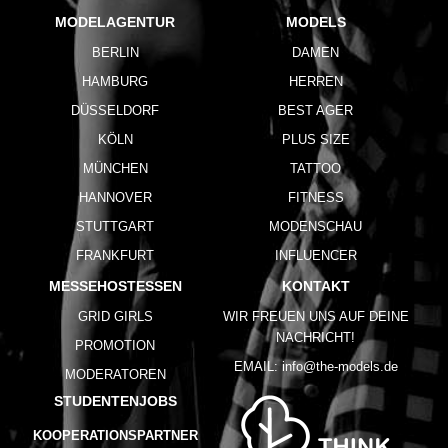
MODELAGENTUR
MODELS
BERLIN
DAMEN
HAMBURG
HERREN
DÜSSELDORF
BEST AGER
KÖLN
PLUS SIZE
MÜNCHEN
TATTOO
HANNOVER
FITNESS
STUTTGART
MODENSCHAU
FRANKFURT
INFLUENCER
MESSEHOSTESSEN
KONTAKT
GRID GIRLS
WIR FREUEN UNS AUF DEINE
NACHRICHT!
PROMOTION
EMAIL:
info@the-models.de
MODERATOREN
STUDENTENJOBS
KOOPERATIONSPARTNER