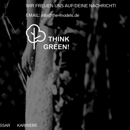
WIR FREUEN UNS AUF DEINE NACHRICHT!
EMAIL:
info@the-models.de
SSAR
KARRIERE