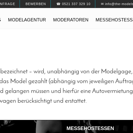
NFRAGE
BEWERBEN
☎ 0521 337 329 10
✉ info@the-model
S
MODELAGENTUR
MODERATOREN
MESSEHOSTESS
n bezeichnet – wird, unabhängig von der Modelgage,
as Model gezahlt (abhängig vom jeweiligen Auftrag)
eld gelangen müssen und hierfür eine Autovermietung
agen berücksichtigt und erstattet.
MESSEHOSTESSEN