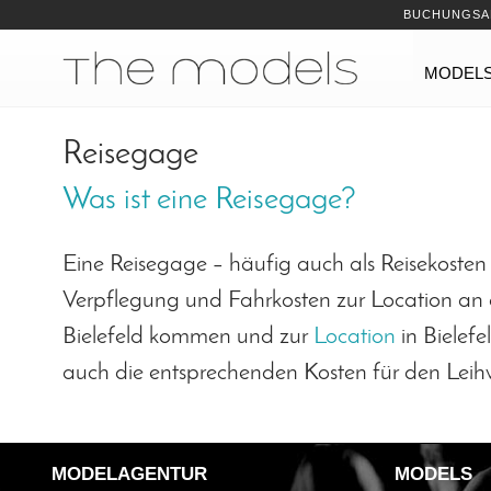
Inhalt
Navigation
BUCHUNGSA
Navigation
MODEL
Reisegage
Was ist eine Reisegage?
Eine Reisegage – häufig auch als Reisekoste
Verpflegung und Fahrkosten zur Location an d
Bielefeld kommen und zur
Location
in Bielef
auch die entsprechenden Kosten für den Leihw
MODELAGENTUR
MODELS