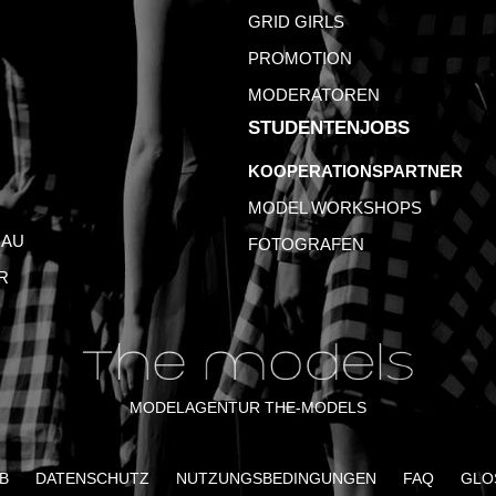
GRID GIRLS
PROMOTION
MODERATOREN
STUDENTENJOBS
KOOPERATIONSPARTNER
MODEL WORKSHOPS
AU
FOTOGRAFEN
R
MODELAGENTUR THE-MODELS
B
DATENSCHUTZ
NUTZUNGSBEDINGUNGEN
FAQ
GLO