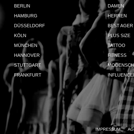
BERLIN
DAMEN
HAMBURG
HERREN
DÜSSELDORF
BEST AGER
KÖLN
PLUS SIZE
MÜNCHEN
TATTOO
HANNOVER
FITNESS
STUTTGART
MODENSCH
FRANKFURT
INFLUENCE
IMPRESSUM
AG