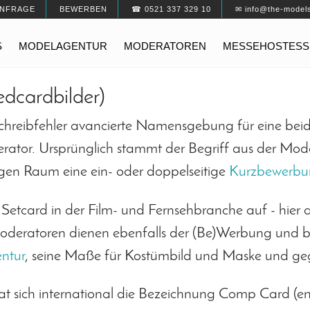
NFRAGE
BEWERBEN
☎ 0521 337 329 10
✉ info@the-model
S
MODELAGENTUR
MODERATOREN
MESSEHOSTESS
edcardbilder)
schreibfehler avancierte Namensgebung für eine beid
rator. Ursprünglich stammt der Begriff aus der Mode
gen Raum eine ein- oder doppelseitige
Kurzbewerbu
 Setcard in der Film- und Fernsehbranche auf - hier a
deratoren dienen ebenfalls der (Be)Werbung und bei
ntur
, seine Maße für Kostümbild und Maske und ge
t sich international die Bezeichnung Comp Card (e