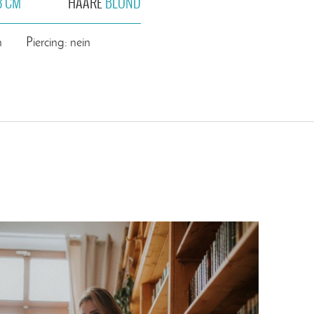
8 CM
HAARE
BLOND
n
Piercing: nein