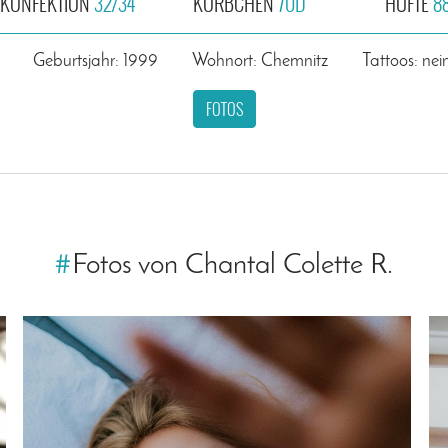
KONFEKTION
32/34
KÖRBCHEN
70D
HÜFTE
8
Geburtsjahr: 1999
Wohnort: Chemnitz
Tattoos: nei
FOTOS
#
Fotos von Chantal Colette R.