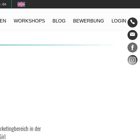
s.de
EN
WORKSHOPS
BLOG
BEWERBUNG
LOGIN
Konta
Social
rketingbereich in der
irl