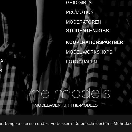
GRID GIRLS
PROMOTION
MODERATOREN
STUDENTENJOBS
KOOPERATIONSPARTNER
MODEL WORKSHOPS
AU
FOTOGRAFEN
R
MODELAGENTUR THE-MODELS
rbung zu messen und zu verbessern. Du entscheidest frei. Mehr dazu
B
DATENSCHUTZ
NUTZUNGSBEDINGUNGEN
FAQ
GLO