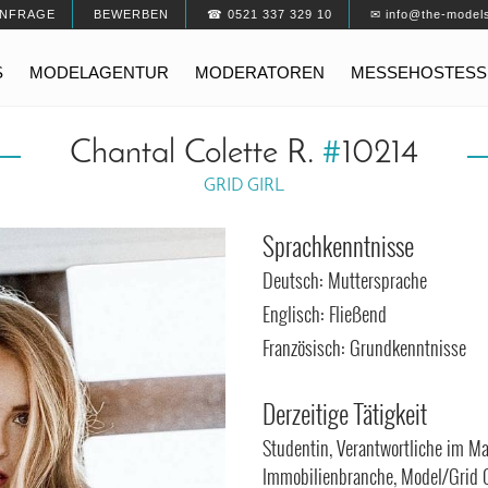
NFRAGE
BEWERBEN
☎ 0521 337 329 10
✉ info@the-model
S
MODELAGENTUR
MODERATOREN
MESSEHOSTESS
Chantal Colette R.
#
10214
GRID GIRL
Sprachkenntnisse
Deutsch: Muttersprache
Englisch: Fließend
Französisch: Grundkenntnisse
Derzeitige Tätigkeit
Studentin, Verantwortliche im Ma
Immobilienbranche, Model/Grid G