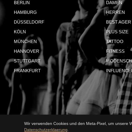
BERLIN
DAMEN
HAMBURG
HERREN
DÜSSELDORF
BEST AGER
KÖLN
PLUS SIZE
MÜNCHEN
TATTOO
HANNOVER
FITNESS
STUTTGART
MODENSCH
FRANKFURT
INFLUENCE
Wir verwenden Cookies und den Meta-Pixel, um unsere We
IMPRESSUM
AG
Datenschutzerklaerung
.