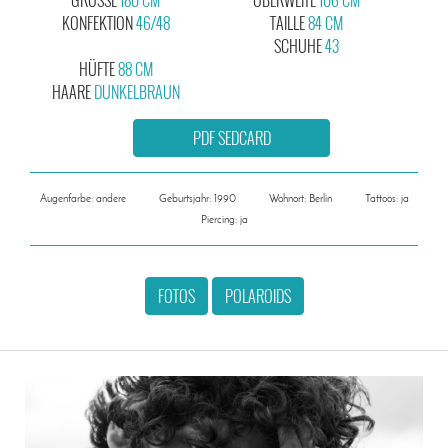
KONFEKTION
46/48
TAILLE
84 CM
SCHUHE
43
HÜFTE
88 CM
HAARE
DUNKELBRAUN
PDF SEDCARD
Augenfarbe: andere
Geburtsjahr: 1990
Wohnort: Berlin
Tattoos: ja
Piercing: ja
FOTOS
POLAROIDS