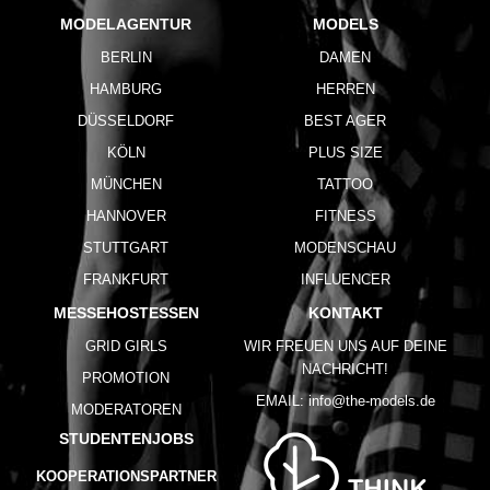
MODELAGENTUR
MODELS
BERLIN
DAMEN
HAMBURG
HERREN
DÜSSELDORF
BEST AGER
KÖLN
PLUS SIZE
MÜNCHEN
TATTOO
HANNOVER
FITNESS
STUTTGART
MODENSCHAU
FRANKFURT
INFLUENCER
MESSEHOSTESSEN
KONTAKT
GRID GIRLS
WIR FREUEN UNS AUF DEINE
NACHRICHT!
PROMOTION
EMAIL:
info@the-models.de
MODERATOREN
STUDENTENJOBS
KOOPERATIONSPARTNER