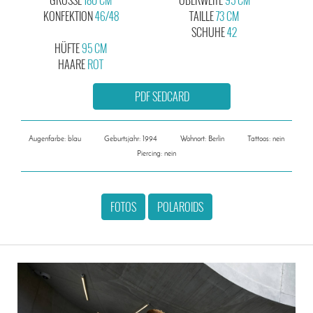
KONFEKTION
46/48
TAILLE
73 CM
SCHUHE
42
HÜFTE
95 CM
HAARE
ROT
PDF SEDCARD
Augenfarbe: blau
Geburtsjahr: 1994
Wohnort: Berlin
Tattoos: nein
Piercing: nein
FOTOS
POLAROIDS