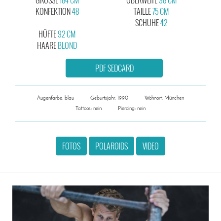
KONFEKTION
48
TAILLE
75 CM
SCHUHE
42
HÜFTE
92 CM
HAARE
BLOND
PDF SEDCARD
Augenfarbe: blau
Geburtsjahr: 1990
Wohnort: München
Tattoos: nein
Piercing: nein
FOTOS
POLAROIDS
VIDEO