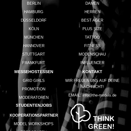
BERLIN
DAMEN
HAMBURG
HERREN
DÜSSELDORF
BEST AGER
KÖLN
PLUS SIZE
MÜNCHEN
TATTOO
HANNOVER
FITNESS
STUTTGART
MODENSCHAU
FRANKFURT
INFLUENCER
MESSEHOSTESSEN
KONTAKT
GRID GIRLS
WIR FREUEN UNS AUF DEINE
NACHRICHT!
PROMOTION
EMAIL:
info@the-models.de
MODERATOREN
STUDENTENJOBS
KOOPERATIONSPARTNER
MODEL WORKSHOPS