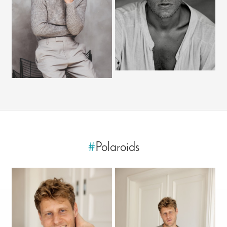
#
Polaroids