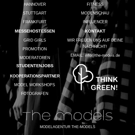
HANNOVER
FITNESS
STUTTGART
MODENSCHAU
FRANKFURT
INFLUENCER
MESSEHOSTESSEN
KONTAKT
GRID GIRLS
WIR FREUEN UNS AUF DEINE
NACHRICHT!
PROMOTION
EMAIL:
info@the-models.de
MODERATOREN
STUDENTENJOBS
KOOPERATIONSPARTNER
MODEL WORKSHOPS
FOTOGRAFEN
MODELAGENTUR THE-MODELS