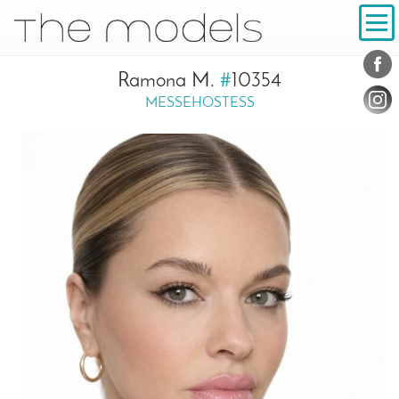
Inhalt
Navigation
Konta
Social
Ramona M.
#
10354
MESSEHOSTESS