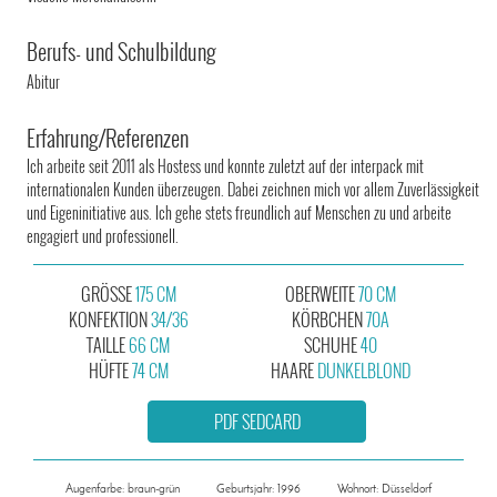
Berufs- und Schulbildung
Abitur
Erfahrung/Referenzen
Ich arbeite seit 2011 als Hostess und konnte zuletzt auf der interpack mit
internationalen Kunden überzeugen. Dabei zeichnen mich vor allem Zuverlässigkeit
und Eigeninitiative aus. Ich gehe stets freundlich auf Menschen zu und arbeite
engagiert und professionell.
GRÖSSE
175 CM
OBERWEITE
70 CM
KONFEKTION
34/36
KÖRBCHEN
70A
TAILLE
66 CM
SCHUHE
40
HÜFTE
74 CM
HAARE
DUNKELBLOND
PDF SEDCARD
Augenfarbe: braun-grün
Geburtsjahr: 1996
Wohnort: Düsseldorf