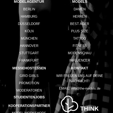
MODELAGENTUR
MODELS
BERLIN
DAMEN
HAMBURG
HERREN
DÜSSELDORF
BEST AGER
KÖLN
PLUS SIZE
MÜNCHEN
TATTOO
HANNOVER
FITNESS
STUTTGART
MODENSCHAU
FRANKFURT
INFLUENCER
MESSEHOSTESSEN
KONTAKT
GRID GIRLS
WIR FREUEN UNS AUF DEINE
NACHRICHT!
PROMOTION
EMAIL:
info@the-models.de
MODERATOREN
STUDENTENJOBS
KOOPERATIONSPARTNER