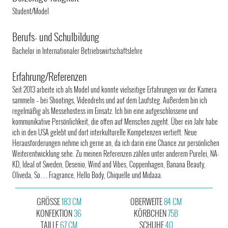
Student/Model
Berufs- und Schulbildung
Bachelor in Internationaler Betriebswirtschaftslehre
Erfahrung/Referenzen
Seit 2013 arbeite ich als Model und konnte vielseitige Erfahrungen vor der Kamera
sammeln – bei Shootings, Videodrehs und auf dem Laufsteg. Außerdem bin ich
regelmäßig als Messehostess im Einsatz. Ich bin eine aufgeschlossene und
kommunikative Persönlichkeit, die offen auf Menschen zugeht. Über ein Jahr habe
ich in den USA gelebt und dort interkulturelle Kompetenzen vertieft. Neue
Herausforderungen nehme ich gerne an, da ich darin eine Chance zur persönlichen
Weiterentwicklung sehe. Zu meinen Referenzen zählen unter anderem Purelei, NA-
KD, Ideal of Sweden, Desenio, Wind and Vibes, Coppenhagen, Banana Beauty,
Oliveda, So… Fragrance, Hello Body, Chiquelle und Midaaa.
GRÖSSE
183 CM
OBERWEITE
84 CM
KONFEKTION
36
KÖRBCHEN
75B
TAILLE
67 CM
SCHUHE
40