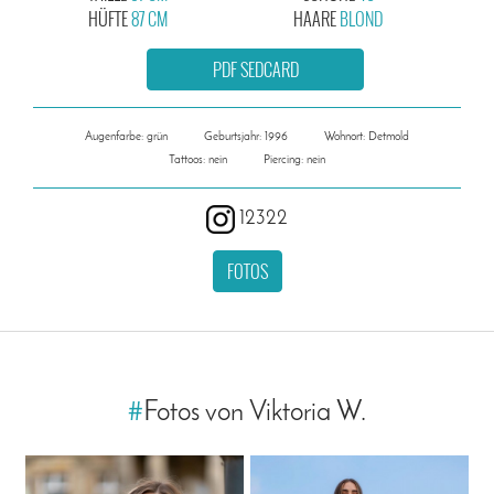
HÜFTE
87 CM
HAARE
BLOND
PDF SEDCARD
Augenfarbe: grün
Geburtsjahr: 1996
Wohnort: Detmold
Tattoos: nein
Piercing: nein
12322
FOTOS
#
Fotos von Viktoria W.