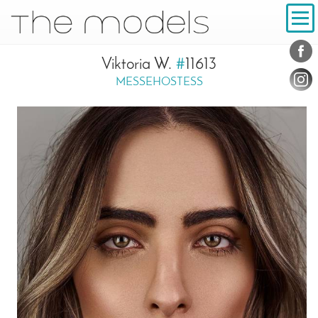
Inhalt
Navigation
Konta
Social
Viktoria W.
#
11613
MESSEHOSTESS