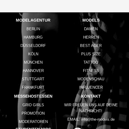
MODELAGENTUR
MODELS
BERLIN
DAMEN
HAMBURG
HERREN
DÜSSELDORF
BEST AGER
KÖLN
PLUS SIZE
MÜNCHEN
TATTOO
HANNOVER
FITNESS
STUTTGART
MODENSCHAU
FRANKFURT
INFLUENCER
MESSEHOSTESSEN
KONTAKT
GRID GIRLS
WIR FREUEN UNS AUF DEINE
NACHRICHT!
PROMOTION
EMAIL:
info@the-models.de
MODERATOREN