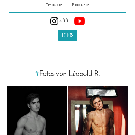
Tattoos: nein
Piercing: nein
488
FOTOS
#
Fotos von Léopold R.