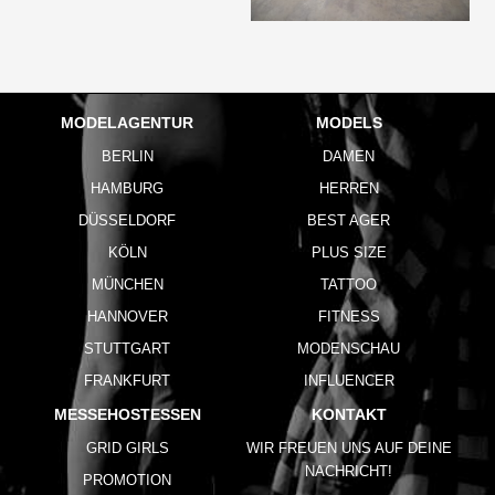
MODELAGENTUR
MODELS
BERLIN
DAMEN
HAMBURG
HERREN
DÜSSELDORF
BEST AGER
KÖLN
PLUS SIZE
MÜNCHEN
TATTOO
HANNOVER
FITNESS
STUTTGART
MODENSCHAU
FRANKFURT
INFLUENCER
MESSEHOSTESSEN
KONTAKT
GRID GIRLS
WIR FREUEN UNS AUF DEINE
NACHRICHT!
PROMOTION