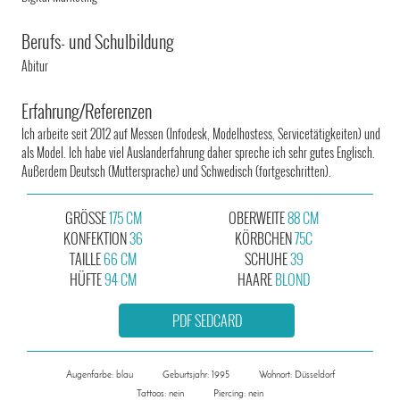
Berufs- und Schulbildung
Abitur
Erfahrung/Referenzen
Ich arbeite seit 2012 auf Messen (Infodesk, Modelhostess, Servicetätigkeiten) und
als Model. Ich habe viel Auslanderfahrung daher spreche ich sehr gutes Englisch.
Außerdem Deutsch (Muttersprache) und Schwedisch (fortgeschritten).
GRÖSSE
175 CM
OBERWEITE
88 CM
KONFEKTION
36
KÖRBCHEN
75C
TAILLE
66 CM
SCHUHE
39
HÜFTE
94 CM
HAARE
BLOND
PDF SEDCARD
Augenfarbe: blau
Geburtsjahr: 1995
Wohnort: Düsseldorf
Tattoos: nein
Piercing: nein