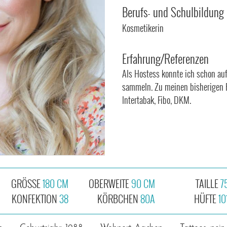
Berufs- und Schulbildung
Kosmetikerin
Erfahrung/Referenzen
Als Hostess konnte ich schon au
sammeln. Zu meinen bisherigen 
Intertabak, Fibo, DKM.
GRÖSSE
180 CM
OBERWEITE
90 CM
TAILLE
7
KONFEKTION
38
KÖRBCHEN
80A
HÜFTE
10