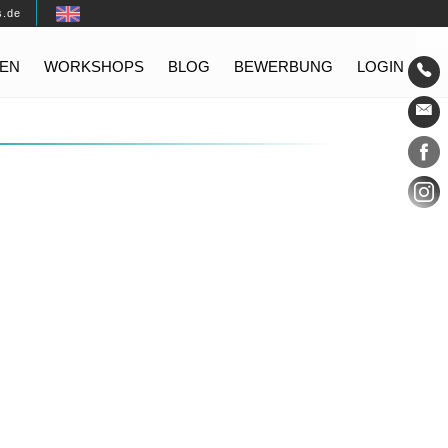
s.de
EN
WORKSHOPS
BLOG
BEWERBUNG
LOGIN
Konta
Social