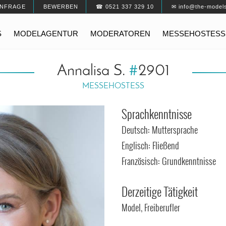
NFRAGE
BEWERBEN
☎ 0521 337 329 10
✉ info@the-model
S
MODELAGENTUR
MODERATOREN
MESSEHOSTESS
Annalisa S.
#
2901
MESSEHOSTESS
Sprachkenntnisse
Deutsch: Muttersprache
Englisch: Fließend
Französisch: Grundkenntnisse
Derzeitige Tätigkeit
Model, Freiberufler