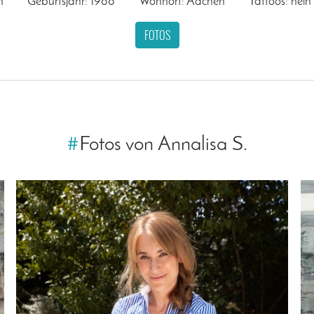
n
Geburtsjahr: 1988
Wohnort: Aachen
Tattoos: nein
FOTOS
#
Fotos von Annalisa S.