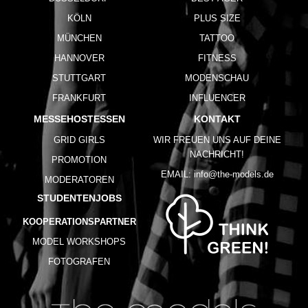
KÖLN
PLUS SIZE
MÜNCHEN
TATTOO
HANNOVER
FITNESS
STUTTGART
MODENSCHAU
FRANKFURT
INFLUENCER
MESSEHOSTESSEN
KONTAKT
GRID GIRLS
WIR FREUEN UNS AUF DEINE
NACHRICHT!
PROMOTION
EMAIL:
info@the-models.de
MODERATOREN
STUDENTENJOBS
KOOPERATIONSPARTNER
MODEL WORKSHOPS
FOTOGRAFEN