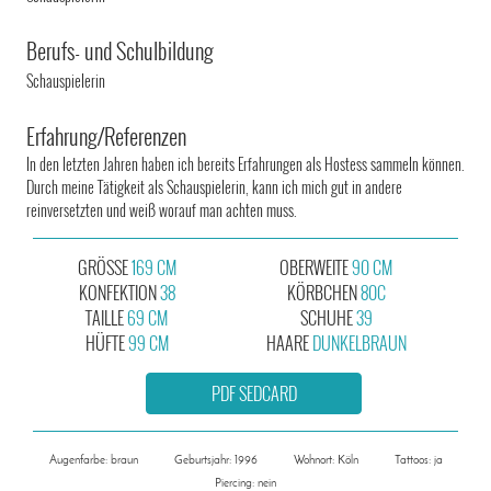
Berufs- und Schulbildung
Schauspielerin
Erfahrung/Referenzen
In den letzten Jahren haben ich bereits Erfahrungen als Hostess sammeln können.
Durch meine Tätigkeit als Schauspielerin, kann ich mich gut in andere
reinversetzten und weiß worauf man achten muss.
GRÖSSE
169 CM
OBERWEITE
90 CM
KONFEKTION
38
KÖRBCHEN
80C
TAILLE
69 CM
SCHUHE
39
HÜFTE
99 CM
HAARE
DUNKELBRAUN
PDF SEDCARD
Augenfarbe: braun
Geburtsjahr: 1996
Wohnort: Köln
Tattoos: ja
Piercing: nein