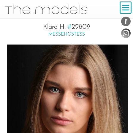
Inhalt
Navigation
Konta
Social
Klara H.
#
29809
MESSEHOSTESS