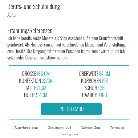
Berufs- und Schulbildung
Abitur
Erfahrung/Referenzen
Ich habe bereits sechs Monate als Shop Assistent auf einem Kreuzfahrtschiff
gearbeitet. Als Hostess kam ich auf verschiedenen Messen und Veranstaltungen
zum Einsatz. Der Umgang mit fremden Personen ist mir somit vertraut und ich
setze jedes Gespräch selbstbewusst um.
GRÖSSE
166 CM
OBERWEITE
84 CM
KONFEKTION
32/34
KÖRBCHEN
75B
TAILLE
71 CM
SCHUHE
38
HÜFTE
92 CM
HAARE
BLOND
PDF SEDCARD
Augenfarbe: blau
Geburtsjahr: 1998
Wohnort: Graz
Tattoos: ja
Piercing: nein