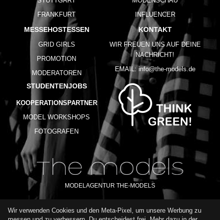
STUTTGART
MODENSCHAU
FRANKFURT
INFLUENCER
MESSEHOSTESSEN
KONTAKT
GRID GIRLS
WIR FREUEN UNS AUF DEINE
NACHRICHT!
PROMOTION
EMAIL:
info@the-models.de
MODERATOREN
STUDENTENJOBS
KOOPERATIONSPARTNER
MODEL WORKSHOPS
FOTOGRAFEN
MODELAGENTUR THE-MODELS
Wir verwenden Cookies und den Meta-Pixel, um unsere Werbung zu
IMPRESSUM
AGB
DATENSCHUTZ
messen und zu verbessern. Du entscheidest frei. Mehr dazu in der